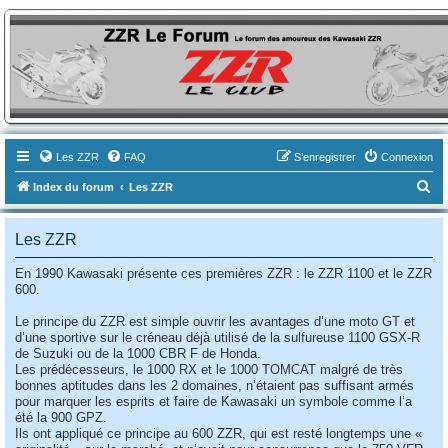
ZZR-Leclub le Forum
Le forum des amoureux des Kawasaki ZZR
Les ZZR
FAQ
S’enregistrer
Connexion
R
Index du forum
Les ZZR
e
c
Les ZZR
h
En 1990 Kawasaki présente ces premières ZZR : le ZZR 1100 et le ZZR
e
600.
r
Le principe du ZZR est simple ouvrir les avantages d’une moto GT et
c
d’une sportive sur le créneau déjà utilisé de la sulfureuse 1100 GSX-R
de Suzuki ou de la 1000 CBR F de Honda.
h
Les prédécesseurs, le 1000 RX et le 1000 TOMCAT malgré de très
e
bonnes aptitudes dans les 2 domaines, n’étaient pas suffisant armés
pour marquer les esprits et faire de Kawasaki un symbole comme l’a
r
été la 900 GPZ.
Ils ont appliqué ce principe au 600 ZZR, qui est resté longtemps une «