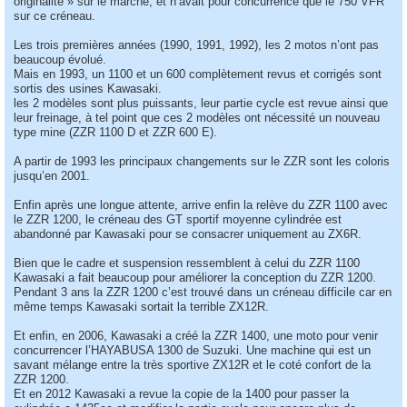
originalité » sur le marché, et n’avait pour concurrence que le 750 VFR
sur ce créneau.
Les trois premières années (1990, 1991, 1992), les 2 motos n’ont pas
beaucoup évolué.
Mais en 1993, un 1100 et un 600 complètement revus et corrigés sont
sortis des usines Kawasaki.
les 2 modèles sont plus puissants, leur partie cycle est revue ainsi que
leur freinage, à tel point que ces 2 modèles ont nécessité un nouveau
type mine (ZZR 1100 D et ZZR 600 E).
A partir de 1993 les principaux changements sur le ZZR sont les coloris
jusqu’en 2001.
Enfin après une longue attente, arrive enfin la relève du ZZR 1100 avec
le ZZR 1200, le créneau des GT sportif moyenne cylindrée est
abandonné par Kawasaki pour se consacrer uniquement au ZX6R.
Bien que le cadre et suspension ressemblent à celui du ZZR 1100
Kawasaki a fait beaucoup pour améliorer la conception du ZZR 1200.
Pendant 3 ans la ZZR 1200 c’est trouvé dans un créneau difficile car en
même temps Kawasaki sortait la terrible ZX12R.
Et enfin, en 2006, Kawasaki a créé la ZZR 1400, une moto pour venir
concurrencer l’HAYABUSA 1300 de Suzuki. Une machine qui est un
savant mélange entre la très sportive ZX12R et le coté confort de la
ZZR 1200.
Et en 2012 Kawasaki a revue la copie de la 1400 pour passer la